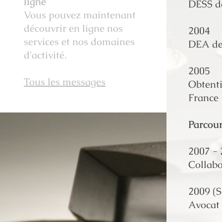
ligne
DESS de
Vous pouvez maintenant
découvrir en ligne nos
2004
services et nos domaines
DEA de 
d'activité.
2005
Tous les messages
Obtenti
France
Parcour
2007 -
Collabo
2009 (
Avocat