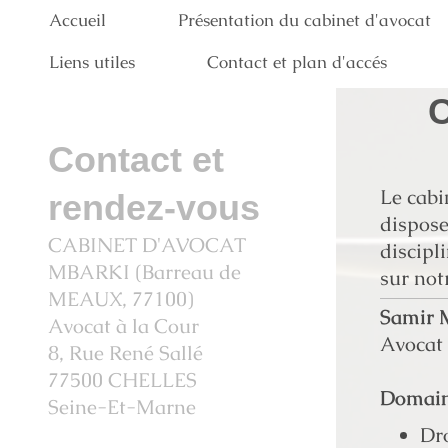
Accueil
Présentation du cabinet d'avocat
Liens utiles
Contact et plan d'accés
Contact et
Le cab
rendez-vous
dispose
CABINET D'AVOCAT
discipl
MBARKI (Barreau de
sur notr
MEAUX, 77100)
Samir
Avocat à la Cour
Avocat
8, Rue René Sallé
77500 CHELLES
Domaine
Seine-Et-Marne
Dro