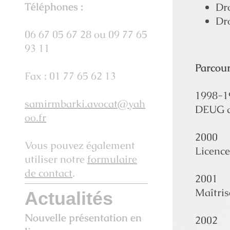
Téléphones :
Dro
Dr
06 67 05 67 28 ou 09 77 65
93 11
Parcour
Fax : 01 77 65 62 13
1998-1
samirmbarki.avocat@yah
DEUG de
oo.fr
2000
Vous pouvez également
Licence
utiliser notre
formulaire
de contact
.
2001
Maîtris
Actualités
Nouvelle présentation en
2002